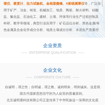
谱仪、硬度计、拉力试验机、金相显微镜、X射线测厚仪
等，广泛应
用于矿产、冶金、铸造、机械加工、地质、陶瓷、耐火材料、硅酸
盐、氟化盐、石油化工、建材、土壤、环保等行业生产过程控制及
科研、教学等领域，典型行业应用于：矿石品位分析、黑色金属/有
色金属及合金化学成分分析、地质土壤成分分析、水泥生产质量控
制、耐火材料生产质量控制、润滑油磨损金属检测等等。
公司以欧美知名仪器供应商为标杆，坚持走专业化的经营方
企业资质
向，致力于为我们的
客户提供高品质的适用产品，以及专业支持与
—— ENTERPRISE QUALIFICATION ——
公司始终秉承“科技服务社会、创新丰富生活”的发展理念，坚
服务。
持“用户需求至上，企业和谐发展”的经营宗旨，借助现代仪器行业的
企业文化
先进技术、稳定可靠的质量和周密的售前售后技术服务，竭诚为广
大客户提供产品销售、技术咨询、技术开发和技术服务的
全方位用
—— CORPORATE CULTURE ——
户
解决方案。
自诚明，谓之性；自明诚，谓之教。诚则明矣，明则诚矣。这是我
国古代儒家思想信守的为人处世的普遍原则。
北京诚明通科技有限公司正是传承了中华民族这一深厚的文化底